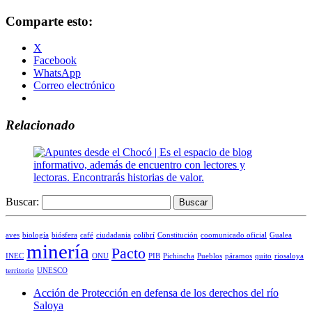
Comparte esto:
X
Facebook
WhatsApp
Correo electrónico
Relacionado
Buscar:
aves
biología
biósfera
café
ciudadania
colibrí
Constitución
coomunicado oficial
Gualea
minería
Pacto
INEC
ONU
PIB
Pichincha
Pueblos
páramos
quito
riosaloya
territorio
UNESCO
Acción de Protección en defensa de los derechos del río
Saloya