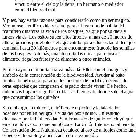
vínculo entre el cielo y la tierra, un hermano o mediador
entre el bien y el mal.
Y pues, hay varias razones para considerarlo como un ser mágico.
Ver un oso significa vida y salud para el lugar donde habita. El
mamífero dinamiza la vida de los bosques, ya que por su dieta y
largos viajes, Los ositos suben a los árboles, a más de 20 metros de
altura, guiados por el olor del aguacatillo: para ellos es tan dulce que
caminan hasta 30 kilómetros para encontrar este fruto.de las semillas
de los bosques. Además, cuando corta las ramas para buscar
alimento, riega los frutos y da alimento a otros animales.
Pero su ayuda e importancia va más allá. Ellos son el paraguas y
símbolo de la conservación de la biodiversidad. Ayudar al osito
implica beneficiar al páramo, los bosques de niebla y decenas de
otras especies que comparten el espacio donde viven. De hecho,
cuidar sus hogares significa cuidar las fuentes de donde sale el agua
que consumimos los quiteños.
Sin embargo, la minería, el tráfico de especies y la tala de los
bosques ponen en peligro la vida del oso andino. Un estudio
efectuado por la Universidad San Francisco de Quito concluyó que
en el cantón ya solo quedan 50 osos. La Unión Internacional para la
Conservación de la Naturaleza catalogó al oso de anteojos como una
especie vulnerable y amenazada con la extinción.