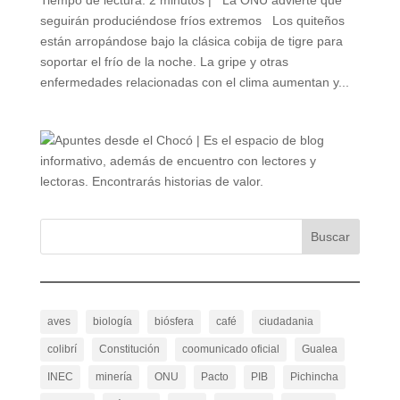
Tiempo de lectura: 2 minutos | La ONU advierte que
seguirán produciéndose fríos extremos Los quiteños
están arropándose bajo la clásica cobija de tigre para
soportar el frío de la noche. La gripe y otras
enfermedades relacionadas con el clima aumentan y...
aves
biología
biósfera
café
ciudadania
colibrí
Constitución
coomunicado oficial
Gualea
INEC
minería
ONU
Pacto
PIB
Pichincha